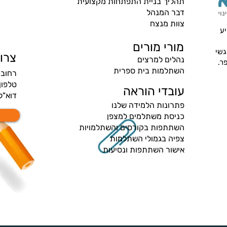
תהליך בניית התפתחות מקצועית
דבר המנהל
פרקטיקות בינה מלאכותית באתר
צוות מנצח
משרד החינוך
יע
מורי מורים
גשי
צרו
נהלים למרצים
פר.
השתלמות בית ספרית
רחוב זאב 
טלפון
עובדי הוראה
דוא"ל
פתרונות הלמידה שלנו
כניסת משתלמים למצפן
השתתפות בקורסים והשתלמויות
צפיה בגמולי השתלמות
אישור השתתפות ונסיעות