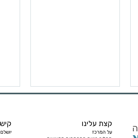
רשימת 
קצת עלינו
קישו
​על המרכז
יושלם 