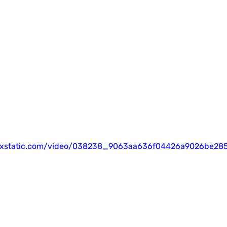
.wixstatic.com/video/038238_9063aa636f04426a9026be2