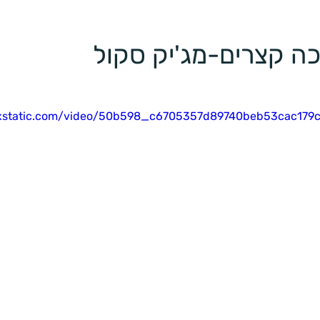
ה קצרים-מג'יק סקול 
wixstatic.com/video/50b598_c6705357d89740beb53cac179c