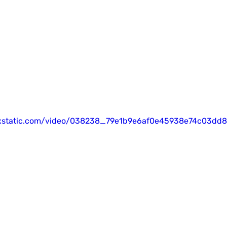
wixstatic.com/video/038238_79e1b9e6af0e45938e74c03d