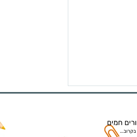
כלי AI
רים חמים
בקרוב...