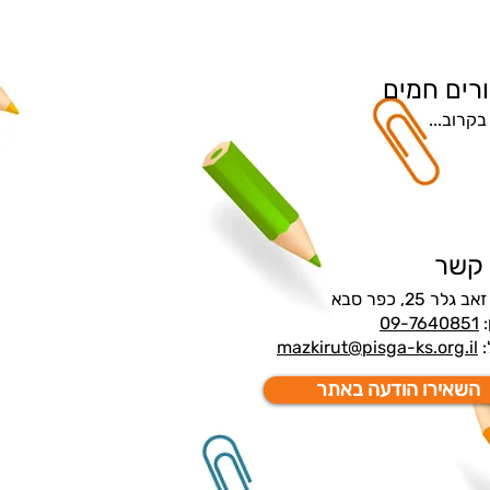
רים חמים
ור הארץ
בקרוב...
 קשר
גלר 25, כפר סבא
:
09-7640851
:
mazkirut@pisga-ks.org.il
השאירו הודעה באתר