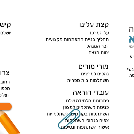
קצת עלינו
קישו
יום כד
​על המרכז
יושלם 
תהליך בניית התפתחות מקצועית
דבר המנהל
רעיונות לפעילויות ומערכי שיעור
צוות מנצח
בנושא קיימות ושינוי אקלים לחג
יע
השבועות
מורי מורים
גשי
צרו
נהלים למרצים
פר.
השתלמות בית ספרית
רחוב זאב 
טלפון
עובדי הוראה
דוא"ל
פתרונות הלמידה שלנו
כניסת משתלמים למצפן
השתתפות בקורסים והשתלמויות
צפיה בגמולי השתלמות
אישור השתתפות ונסיעות