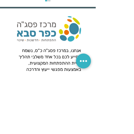
בנק פעילויות לט"ו בשבט-
אנחנו, במרכז פסג"ה כ"ס, נשמח
STEM, קיימות ולמידה
לסייע לכם בכל אחד משלבי תהליך
רגשית-חברתית
בניית ההתפתחות המקצועית,
באמצעות מפגשי ייעוץ והדרכה
ובהתאם לצרכי בית הספר.
מדיניות
הפרטיות
הצהרת הנג
ישות
נווטו אלינו!